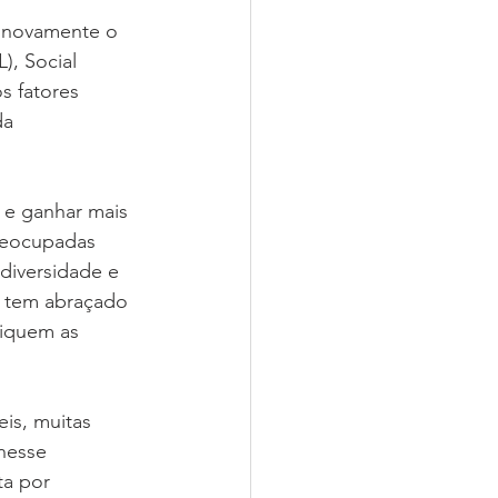
r novamente o 
), Social 
 fatores 
da 
 e ganhar mais 
reocupadas 
diversidade e 
m tem abraçado 
tiquem as 
is, muitas 
nesse 
a por 