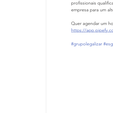
profissionais qualif
empresa para um alt
Quer agendar um horá
https://app.pipefy.
#grupolegalizar
#esg