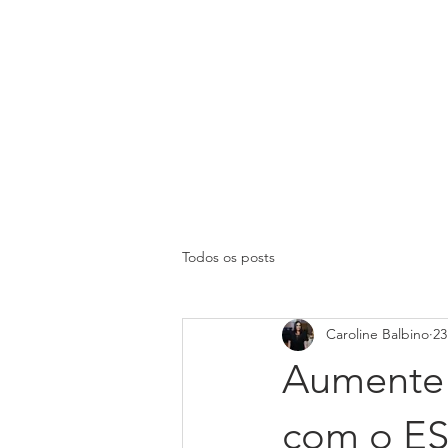
HOME
AGENDAR ONLINE
SOBR
Todos os posts
Caroline Balbino
23
Aumente 
com o E