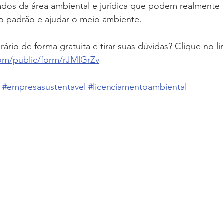
icados da área ambiental e jurídica que podem realmente l
o padrão e ajudar o meio ambiente.
rio de forma gratuita e tirar suas dúvidas? Clique no li
com/public/form/rJMlGrZv
#empresasustentavel
#licenciamentoambiental