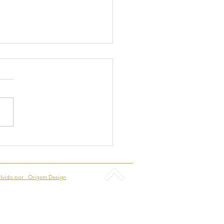
ÇÃO DE UMA
SULTORIA AMBIENTAL
lvido por . Origem Design