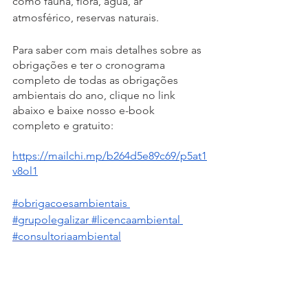
como fauna, flora, água, ar 
atmosférico, reservas naturais.
Para saber com mais detalhes sobre as 
obrigações e ter o cronograma 
completo de todas as obrigações 
ambientais do ano, clique no link 
abaixo e baixe nosso e-book 
completo e gratuito:
https://mailchi.mp/b264d5e89c69/p5at1
v8ol1
#obrigacoesambientais
#grupolegalizar
#licencaambiental
#consultoriaambiental