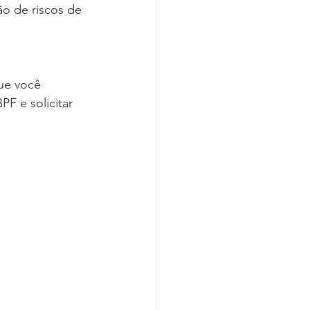
o de riscos de 
 
ue você 
F e solicitar 