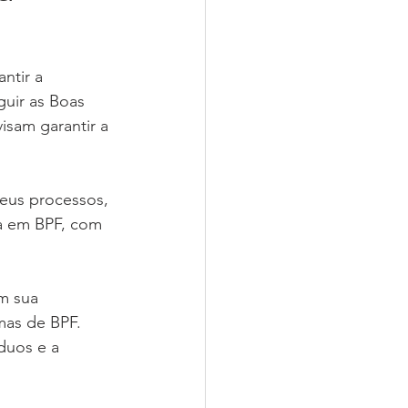
ntir a 
guir as Boas 
sam garantir a 
eus processos, 
a em BPF, com 
m sua 
as de BPF. 
duos e a 