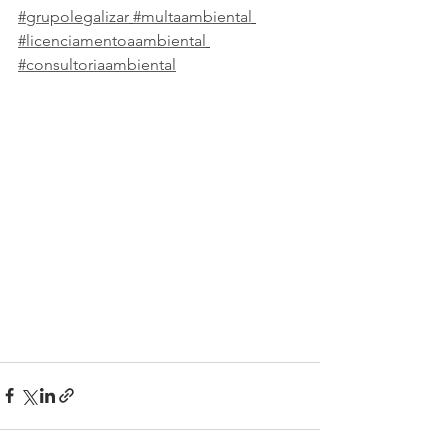
#grupolegalizar
#multaambiental
#licenciamentoaambiental
#consultoriaambiental