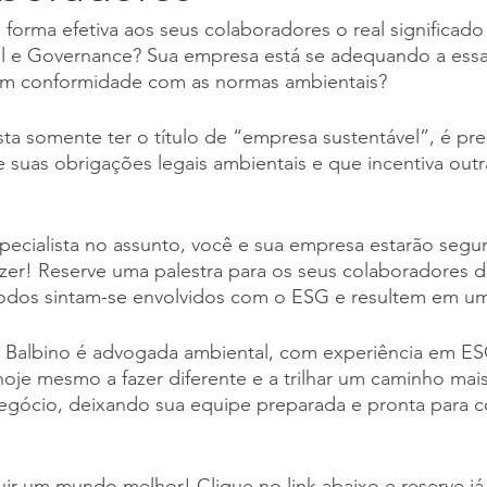
e forma efetiva aos seus colaboradores o real significad
al e Governance? Sua empresa está se adequando a essas
 em conformidade com as normas ambientais?
ta somente ter o título de “empresa sustentável”, é pr
suas obrigações legais ambientais e que incentiva outr
cialista no assunto, você e sua empresa estarão segur
zer! Reserve uma palestra para os seus colaboradores d
odos sintam-se envolvidos com o ESG e resultem em u
Balbino é advogada ambiental, com experiência em ES
e mesmo a fazer diferente e a trilhar um caminho mais 
negócio, deixando sua equipe preparada e pronta para c
ir um mundo melhor! Clique no link abaixo e reserve já 