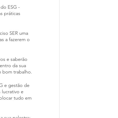
o do ESG - 
 práticas 
eciso SER uma 
as a fazerem o 
os e saberão 
entro da sua 
m bom trabalho.
G e gestão de 
lucrativo e 
olocar tudo em 
a sua palestra: