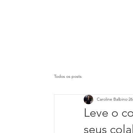
HOME
AGENDAR ONLINE
SOBR
Todos os posts
Caroline Balbino
26
Leve o c
seus col