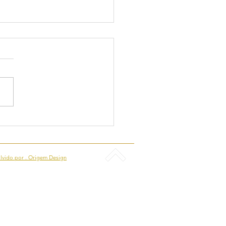
ÇÃO DE UMA
SULTORIA AMBIENTAL
lvido por . Origem Design